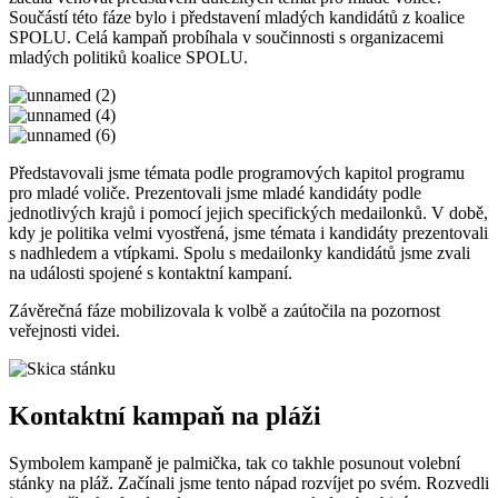
Součástí této fáze bylo i představení mladých kandidátů z koalice
SPOLU. Celá kampaň probíhala v součinnosti s organizacemi
mladých politiků koalice SPOLU.
Představovali jsme témata podle programových kapitol programu
pro mladé voliče. Prezentovali jsme mladé kandidáty podle
jednotlivých krajů i pomocí jejich specifických medailonků. V době,
kdy je politika velmi vyostřená, jsme témata i kandidáty prezentovali
s nadhledem a vtípkami. Spolu s medailonky kandidátů jsme zvali
na události spojené s kontaktní kampaní.
Závěrečná fáze mobilizovala k volbě a zaútočila na pozornost
veřejnosti videi.
Kontaktní kampaň na pláži
Symbolem kampaně je palmička, tak co takhle posunout volební
stánky na pláž. Začínali jsme tento nápad rozvíjet po svém. Rozvedli