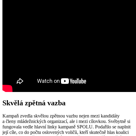
Skvělá zpětná vazba
Kampaň zvedla skvělou zpětnou vazbu nejen mezi kandidáty
a členy mládežnických organizací, ale i mezi cílovkou. Svébytně si
fungovala vedle hlavní linky kampaně SPOLU. Podařilo se naplnit
její cíle, co do počtu oslovených voličů, kteří skutečně hlas koalici