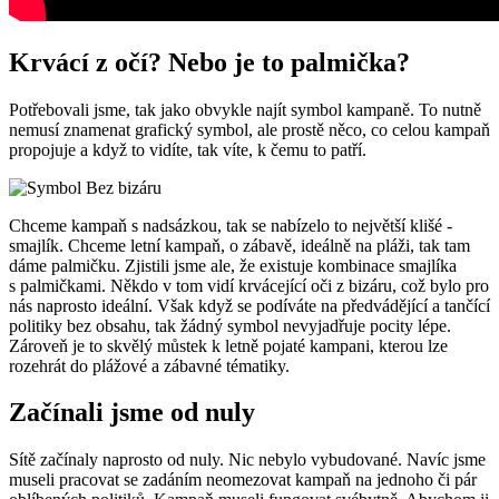
Krvácí z očí? Nebo je to palmička?
Potřebovali jsme, tak jako obvykle najít symbol kampaně. To nutně
nemusí znamenat grafický symbol, ale prostě něco, co celou kampaň
propojuje a když to vidíte, tak víte, k čemu to patří.
Chceme kampaň s nadsázkou, tak se nabízelo to největší klišé -
smajlík. Chceme letní kampaň, o zábavě, ideálně na pláži, tak tam
dáme palmičku. Zjistili jsme ale, že existuje kombinace smajlíka
s palmičkami. Někdo v tom vidí krvácející oči z bizáru, což bylo pro
nás naprosto ideální. Však když se podíváte na předvádějící a tančící
politiky bez obsahu, tak žádný symbol nevyjadřuje pocity lépe.
Zároveň je to skvělý můstek k letně pojaté kampani, kterou lze
rozehrát do plážové a zábavné tématiky.
Začínali jsme od nuly
Sítě začínaly naprosto od nuly. Nic nebylo vybudované. Navíc jsme
museli pracovat se zadáním neomezovat kampaň na jednoho či pár