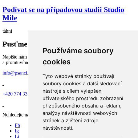
Podívat se na případovou studii
Studio
Mile
táhni
Pusťme se do toho!
Používáme soubory
Napište nám na e-mail, nebo rovnou zavolejte. Potkáme se
cookies
a promluvíme si o tom, co je třeba udělat.
info@psanci.com
Tyto webové stránky používají
soubory cookies a další sledovací
nástroje s cílem vylepšení
+420 774 331 337
uživatelského prostředí, zobrazení
přizpůsobeného obsahu a reklam,
analýzy návštěvnosti webových
Nehledejte nás, sledujte nás
stránek a zjištění zdroje
Fb
návštěvnosti.
Ig
Li