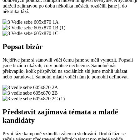
oblíbených politiků. Kampaň museli fungovat svébytně. Abychom ji
udrželi zajímavou po dobu několika měsíců, rozdělili jsme ji do
několika fází.
Popsat bizár
Nejdříve jsme si stanovili vůči čemu jsme se měli vymezit. Popsali
jsme bizár a ukázali, co v politice nechceme. Samotné nás
překvapilo, kolik příspěvků na sociálních sítí jsme mohli ukázat
nebo paradovat. Samotní mladí voliči nám je pomohli definovat.
Představit zajímavá témata a mladé
kandidáty
První fáze kampaně vzbudila zájem a sledování. Druhá fáze se
začala věnovat představení důležitých témat pro mladé voliče.