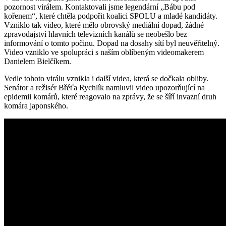
pozornost virálem. Kontaktovali jsme legendární „Bábu pod
kořenem“, které chtěla podpořit koalici SPOLU a mladé kandidáty.
Vzniklo tak video, které mělo obrovský mediální dopad, žádné
zpravodajství hlavních televizních kanálů se neobešlo bez
informování o tomto počinu. Dopad na dosahy sítí byl neuvěřitelný.
Video vzniklo ve spolupráci s naším oblíbeným videomakerem
Danielem Bielčíkem.
Vedle tohoto virálu vznikla i další videa, která se dočkala obliby.
Senátor a režisér Břéťa Rychlík namluvil video upozorňující na
epidemii komárů, které reagovalo na zprávy, že se šíří invazní druh
komára japonského.