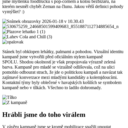
jsme myšlenku foodtrucku s pop-cornem a kolou bezbizáru, na
kterém nesměl chybět Zeman na člunu. Jakou větší definici pohody
vymýšlet? :)
Stánek byl obklopen lehátky, palmami a pohodou. Vizuální identitu
kampaně jsme vytvořili před oficiálním stylem kampaně
SPOLU. Shodou okolností je však propojovala výrazně zelená
barva. Kampaně pro mladé se vizuálně odlišovala, což na ulici
pomohlo odbourat strach, že jde o politickou kampaň a navázat tak
zajímavé konverzace mezi mladými kandidáty a kolemjdoucími.
Kontaktní týmy byly oblečené v havajských košilích se symbolem
kampaně nebo v tílkách. Všechno to ladilo dohromady.
Hrábli jsme do toho virálem
V závěru kampaně jsme se kromě mobilizace snažili upoutat