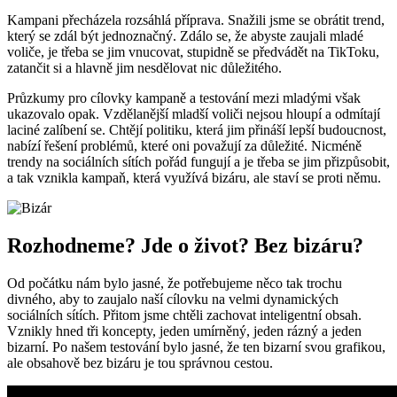
Kampani přecházela rozsáhlá příprava. Snažili jsme se obrátit trend,
který se zdál být jednoznačný. Zdálo se, že abyste zaujali mladé
voliče, je třeba se jim vnucovat, stupidně se předvádět na TikToku,
zatančit si a hlavně jim nesdělovat nic důležitého.
Průzkumy pro cílovky kampaně a testování mezi mladými však
ukazovalo opak. Vzdělanější mladší voliči nejsou hloupí a odmítají
laciné zalíbení se. Chtějí politiku, která jim přináší lepší budoucnost,
nabízí řešení problémů, které oni považují za důležité. Nicméně
trendy na sociálních sítích pořád fungují a je třeba se jim přizpůsobit,
a tak vznikla kampaň, která využívá bizáru, ale staví se proti němu.
Rozhodneme? Jde o život? Bez bizáru?
Od počátku nám bylo jasné, že potřebujeme něco tak trochu
divného, aby to zaujalo naší cílovku na velmi dynamických
sociálních sítích. Přitom jsme chtěli zachovat inteligentní obsah.
Vznikly hned tři koncepty, jeden umírněný, jeden rázný a jeden
bizarní. Po našem testování bylo jasné, že ten bizarní svou grafikou,
ale obsahově bez bizáru je tou správnou cestou.