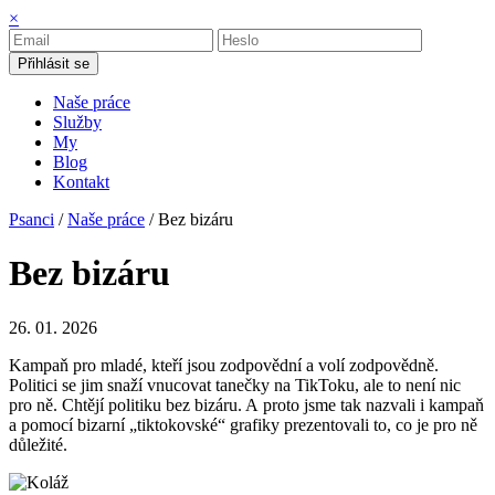
×
Přihlásit se
Naše práce
Služby
My
Blog
Kontakt
Psanci
/
Naše práce
/ Bez bizáru
Bez bizáru
26. 01. 2026
Kampaň pro mladé, kteří jsou zodpovědní a volí zodpovědně.
Politici se jim snaží vnucovat tanečky na TikToku, ale to není nic
pro ně. Chtějí politiku bez bizáru. A proto jsme tak nazvali i kampaň
a pomocí bizarní „tiktokovské“ grafiky prezentovali to, co je pro ně
důležité.